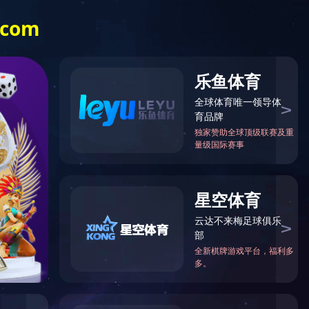
机登录入口
|
华体会体育
|
米兰平台
|
星空平台
|