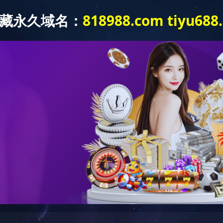
/31 on this server.
体会手机网页版登录入口
|
华体会·官方版网站登录入口
|
开云手